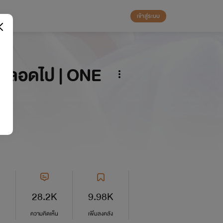
เข้าสู่ระบบ
ืนตลอดไป | ONE
ปะ
28.2K
9.98K
ความคิดเห็น
เพิ่มลงคลัง