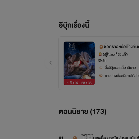
อีบุ๊กเรื่องนี้
ชั่วคราวหรือค้าง
T
อยู่ในตะเกียงแก้ว
อีโรติก
ซื้ออีบุ๊กปลดล็อกนิยาย
เคยปลดล็อกนิยายได้ส่วน
1 วัน 07 : 28 : 34
ตอนนิยาย (
173
)
#1
🇹🇭ยอดซื้อ / ถูกใจ / คอมเม้น