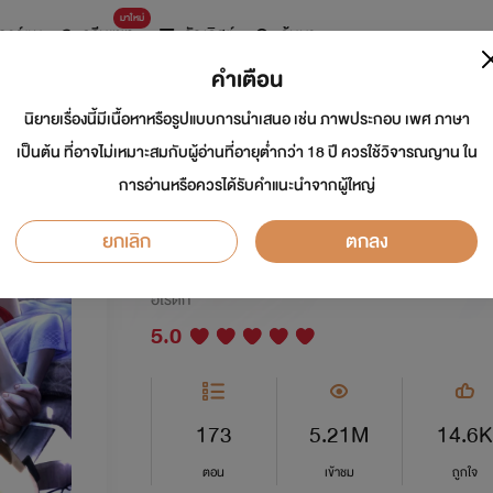
มาใหม่
การ์ตูน
ดรีมแชท
ธัญลิสต์
ค้นหา
คำเตือน
นิยายเรื่องนี้มีเนื้อหาหรือรูปแบบการนำเสนอ เช่น ภาพประกอบ เพศ ภาษา
ชั่วคราวหรือค้างค
เป็นต้น ที่อาจไม่เหมาะสมกับผู้อ่านที่อายุต่ำกว่า 18 ปี ควรใช้วิจารณญาน ใน
การอ่านหรือควรได้รับคำแนะนำจากผู้ใหญ่
MORE NIGHT
ยกเลิก
ตกลง
นักเขียน:
อยู่ในตะเกียงแก้ว
นักวาด: บ้านศิล
อีโรติก
5.0
173
5.21M
14.6K
ตอน
เข้าชม
ถูกใจ