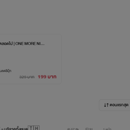
คืนตลอดไป | ONE MORE NIGH
ลดอีบุ๊ก
199 บาท
329 บาท
ตอนแรกสุด
ต์ = บริจาคทั้งหมด🇹🇭
57.8k
91
1 หน้า