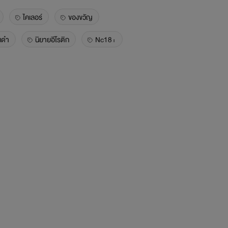
ไคเลอร์
ของขวัญ
งดำ
นิยายอีโรติก
Nc18+
เจ้าชู้
นอกใจ
นอกกาย
Onemorenight
Toxicrelationship
Toxic
่ชาย
ความสัมพันธ์ลับ
แข่งรถ
ฮาเร็ม
รักวัยรุ่น
อนพี่ชาย
Takiangkeaw