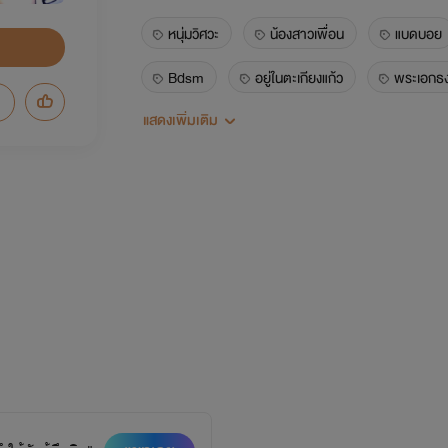
หนุ่มวิศวะ
น้องสาวเพื่อน
แบดบอย
Bdsm
อยู่ในตะเกียงแก้ว
พระเอกธ
แสดงเพิ่มเติม
Darkromance
เย็นชา
ใจร้าย
ดราม่า
Ons
Onenightstand
ชั่วคราวหรือค้างคืนตลอดไป
Badboy
Badlove
Darkmafia
เพื่อนสนิทพี
ฟาเรนไฮต์
เลือดร้อน
วิศวะ
ชีวิตมหาลัย
ความรักต้องห้าม
เพื่
ธัญวลัย
ไคเลอร์รัตติกาล