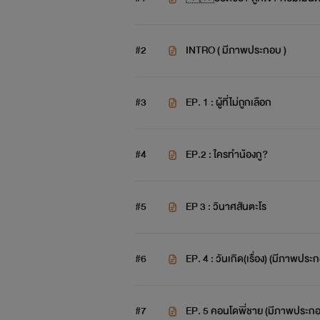
#2
INTRO ( มีภาพประกอบ )
#3
EP. 1 : ผู้ที่ไม่ถูกเลือก
#4
EP.2 : ใครทำน้องกู?
#5
EP 3 : วินาศสันตะโร
#6
EP. 4 : วันเกิด(เรื่อง) (มีภ
#7
EP. 5 คอนโดพี่ชาย (มีภาพปร