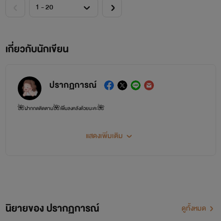
เกี่ยวกับนักเขียน
ปรากฏการณ์
🌺ฝากกดติดตาม🌺เพิ่มลงคลังด้วยนะคะ🌺
แสดงเพิ่มเติม
นิยายของ ปรากฏการณ์
ดูทั้งหมด