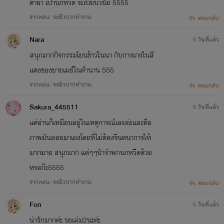
ตาผา เป่านกหวีด ระเบียบวินัย 5555
จากตอน: จงผิวปากทำงาน
ตอบกลับ
Nara
5 วันที่แล้ว
สนุกมากกิจกรรมโยนข้าวในนา กับกางเกงในสี
แดงของยายเมย์ในตำนาน 555
จากตอน: จงผิวปากทำงาน
ตอบกลับ
Sakura_445511
5 วันที่แล้ว
แค่อ่านก็เหมือนอยู่ในเหตุการณ์เลยอ่ะและคือ
ภาพมันลอยมาเองโดยที่ไม่ต้องจินตนาการให้
มากมาย สนุกมาก แต่ๆๆป๋าจ๋าพกนกหวีดด้วย
หรอก๊ะ5555
จากตอน: จงผิวปากทำงาน
ตอบกลับ
Fon
5 วันที่แล้ว
น่ารักมากค่ะ รอเล่ม2นะค่ะ