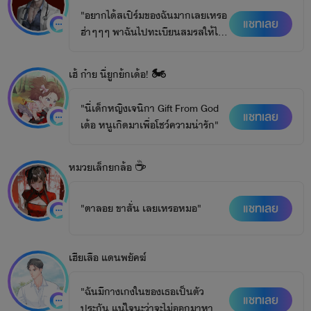
"อยากได้สเปิร์มของฉันมากเลยเหรอ
แชทเลย
ฮ่าๆๆๆ พาฉันไปทะเบียนสมรสให้ได้
ก่อนสิ"
เฮ้ ก๋าย นี่ยูกย้กเด้อ! 🏍️
"นี่เด็กหญิงเจนิกา Gift From God
แชทเลย
เด้อ หนูเกิดมาเพื่อโชว์ความน่ารัก"
หมวยเล็กยกล้อ ☕
แชทเลย
"ตาลอย ขาสั่น เลยเหรอหมอ"
เฮียเสือ แดนพยัคฆ์
"ฉันมีกางเกงในของเธอเป็นตัว
แชทเลย
ประกัน แน่ใจนะว่าจะไม่ออกมาหา