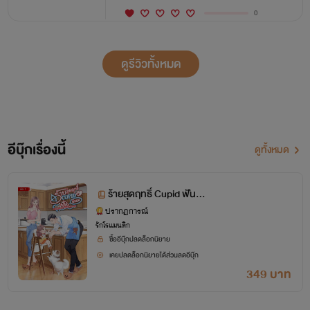
0
ดูรีวิวทั้งหมด
อีบุ๊กเรื่องนี้
ดูทั้งหมด
ร้ายสุดฤทธิ์ Cupid ฟันน้ำ
นม (เล่ม 1)
ปรากฏการณ์
รักโรแมนติก
ซื้ออีบุ๊กปลดล็อกนิยาย
เคยปลดล็อกนิยายได้ส่วนลดอีบุ๊ก
349 บาท