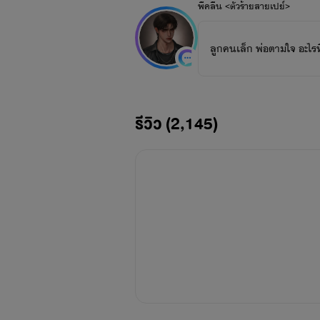
พี่คลื่น <ตัวร้ายสายเปย์>
ลูกคนเล็ก พ่อตามใจ อะไรที่
รีวิว (2,145)