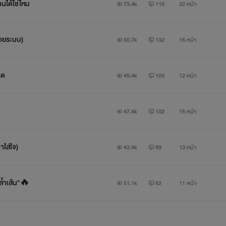
นได้ใช่ไหม
73.4k
116
22 หน้า
ทายระบบ)
50.7k
132
16 หน้า
วด
49.4k
109
12 หน้า
47.4k
102
16 หน้า
าใส่ใจ)
43.9k
89
13 หน้า
งล้ำเส้น*🔥
51.1k
62
11 หน้า