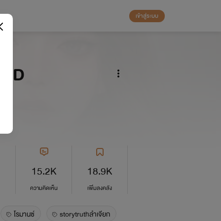
เข้าสู่ระบบ
AGED
TY
15.2K
18.9K
ความคิดเห็น
เพิ่มลงคลัง
โรมานซ์
storytruthลำเจียก