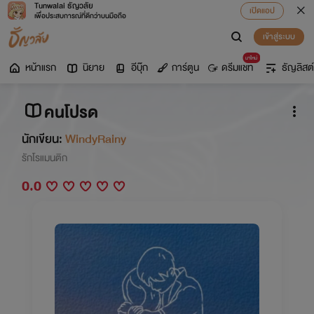
Tunwalai ธัญวลัย
เปิดแอป
เพื่อประสบการณ์ที่ดีกว่าบนมือถือ
เข้าสู่ระบบ
มาใหม่
หน้าแรก
นิยาย
อีบุ๊ก
การ์ตูน
ดรีมแชท
ธัญลิสต์
คนโปรด
นักเขียน:
WindyRainy
รักโรแมนติก
0.0