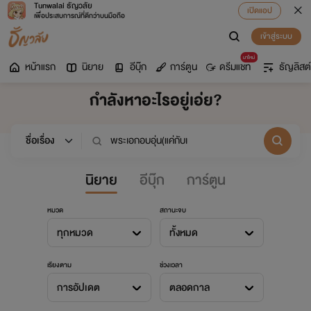
Tunwalai ธัญวลัย
เปิดแอป
เพื่อประสบการณ์ที่ดีกว่าบนมือถือ
เข้าสู่ระบบ
มาใหม่
หน้าแรก
นิยาย
อีบุ๊ก
การ์ตูน
ดรีมแชท
ธัญลิสต์
กำลังหาอะไรอยู่เอ่ย?
นิยาย
อีบุ๊ก
การ์ตูน
หมวด
สถานะจบ
ทุกหมวด
ทั้งหมด
เรียงตาม
ช่วงเวลา
การอัปเดต
ตลอดกาล