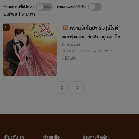
ซ่อนผลงานที่ใช้ปก AI
แสดงเฉพาะโปรโมชัน
ผลลัพธ์
1
รายการ
หวามรักในฮาเร็ม (รีไรต์)
จบ
เพชรรุ้งพราย, ช่อฟ้า, บลูบอนเน็ต
รักโรแมนติก
129.3K
272
41
51
3 ปีที่แล้ว
เกี่ยวกับเรา
ช่วยเหลือ
ช่องทางติดต่อ