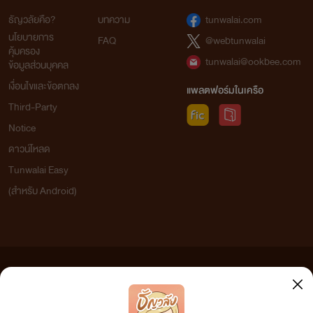
ธัญวลัยคือ?
บทความ
tunwalai.com
นโยบายการ
FAQ
@webtunwalai
คุ้มครอง
tunwalai@ookbee.com
ข้อมูลส่วนบุคคล
เงื่อนไขและข้อตกลง
แพลตฟอร์มในเครือ
Third-Party
Notice
ดาวน์โหลด
Tunwalai Easy
(สำหรับ Android)
ข้อความที่ท่านได้อ่านจากเว็บไซต์นี้เกิดจากการเขียนโดยสาธารณชนและเผยแพร่โดยอัตโนมัติ ผู้ดูแล
เว็บไซต์แห่งนี้ไม่ได้เห็นด้วยและไม่ขอรับผิดชอบต่อข้อความใดๆ ทั้งสิ้น ดังนั้นผู้อ่านทุกท่านโปรดใช้
วิจารณญาณในการกลั่นกรองด้วยตนเอง และหากท่านพบข้อความใดๆ ที่ขัดต่อกฎหมายและศีลธรรม