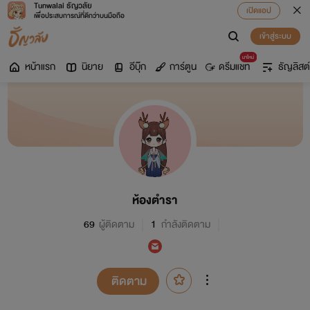
Tunwalai ธัญวลัย
เปิดแอป
เพื่อประสบการณ์ที่ดีกว่าบนมือถือ
เข้าสู่ระบบ
มาใหม่
หน้าแรก
นิยาย
อีบุ๊ก
การ์ตูน
ดรีมแชท
ธัญลิสต์
ห้องตำรา
69
ผู้ติดตาม
1
กำลังติดตาม
ติดตาม