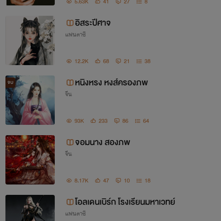
5.63K
41
27
8
อิสระปีศาจ
แฟนตาซี
12.2K
68
21
38
หนิงหรง หงส์ครองภพ
จบ
จีน
93K
233
86
64
จอมนาง สองภพ
จีน
8.17K
47
10
18
โอลเดนเบิร์ก โรงเรียนมหาเวทย์
แฟนตาซี