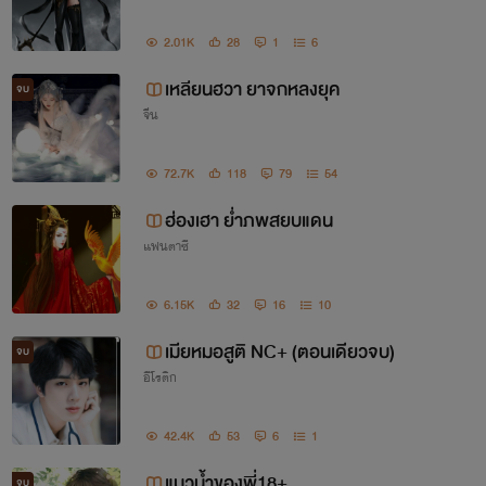
2.01K
28
1
6
เหลียนฮวา ยาจกหลงยุค
จบ
จีน
72.7K
118
79
54
ฮ่องเฮา ย่ำภพสยบแดน
แฟนตาซี
6.15K
32
16
10
เมียหมอสูติ NC+ (ตอนเดียวจบ)
จบ
อีโรติก
42.4K
53
6
1
แมวน้ำของพี่18+
จบ