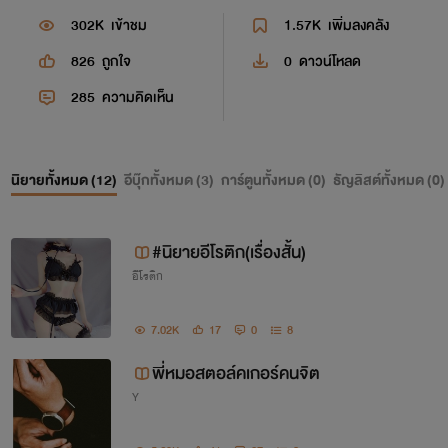
302K
เข้าชม
1.57K
เพิ่มลงคลัง
826
ถูกใจ
0
ดาวน์โหลด
285
ความคิดเห็น
นิยายทั้งหมด (
12
)
อีบุ๊กทั้งหมด (
3
)
การ์ตูนทั้งหมด (
0
)
ธัญลิสต์ทั้งหมด (
0
)
#นิยายอีโรติก(เรื่องสั้น)
อีโรติก
7.02K
17
0
8
พี่หมอสตอล์คเกอร์คนจิต
Y