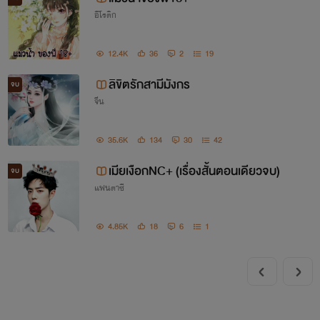
อีโรติก
12.4K
36
2
19
ลิขิตรักสามีมังกร
จบ
จีน
35.6K
134
30
42
เมียเงือกNC+ (เรื่องสั้นตอนเดียวจบ)
จบ
แฟนตาซี
4.85K
18
6
1