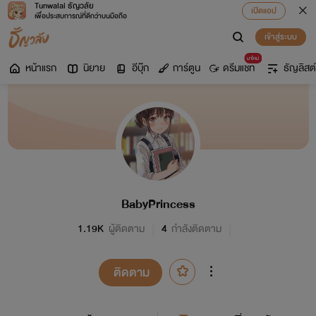
Tunwalai ธัญวลัย
เปิดแอป
เพื่อประสบการณ์ที่ดีกว่าบนมือถือ
เข้าสู่ระบบ
มาใหม่
หน้าแรก
นิยาย
อีบุ๊ก
การ์ตูน
ดรีมแชท
ธัญลิสต์
BabyPrincess
1.19K
ผู้ติดตาม
4
กำลังติดตาม
ติดตาม