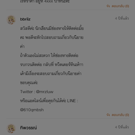
เรทราคา อยู่ที่ 4xxx บาทนะคะ
ตอบกลับ (0)
bbriiz
4 ปีที่แล้ว
สวัสดีค่ะ นักเขียนมีช่องทางให้ติดต่อมั้ย
คะ พอดีจะทักไปสอบถามเกี่ยวกับนิยาย
ค่า
ถ้าตัวเองไม่สะดวก ให้ช่องทางติดต่อ
รบกวนติดต่อ กลับที่ ทวิตเตอร์ทีนะค้าา
เค้ามีเรื่องจะสอบถามเกี่ยวกับนิยายค่า
ขอบคุณค่ะ
Twitter : @mrzluw
หรือแอดไลน์เพื่อคุยกันได้ค่ะ LINE :
@610qmbsh
ตอบกลับ (0)
ทิพวรรณ์
4 ปีที่แล้ว