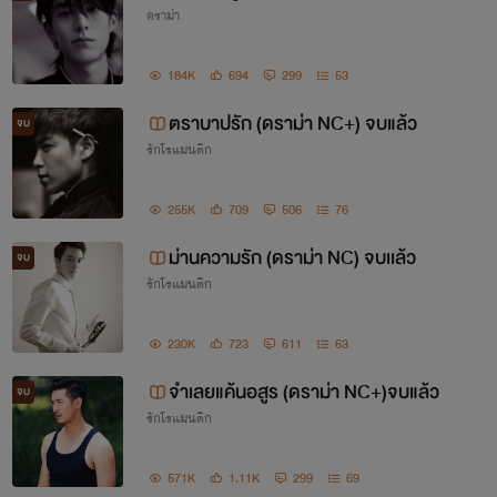
ดราม่า
14. กำเเพงรัก (ดราม่า NC) มี E-Book
184K
694
299
53
15. ซ่อนเสน่หา (ดราม่า NC) E-Book
ตราบาปรัก (ดราม่า NC+) จบแล้ว
จบ
16. เมีย(ไม่)ปรารถนา (ดราม่า NC ) มี E-Book
(best seller)
รักโรแมนติก
17.
ดอกฟ้าซาตาน (ดราม่า NC)
มี E-Book
(best seller)
255K
709
506
76
18. แค้นเสน่หา (ดราม่า NC) มี E-Book
ม่านความรัก (ดราม่า NC) จบเเล้ว
จบ
19. ปฏิบัติการล่ารัก (ดราม่า NC)
มี E-Book
รักโรแมนติก
* E-Book มีเฉพาะในเว็บไซต์ MEB และธัญวลัยจร้า
230K
723
611
63
จำเลยแค้นอสูร (ดราม่า NC+)จบแล้ว
จบ
รักโรแมนติก
นิยายกำลังอัพในธัญวลัย
571K
1.11K
299
69