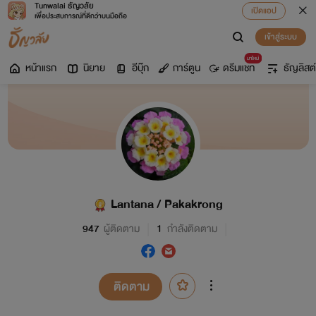
Tunwalai ธัญวลัย
เปิดแอป
เพื่อประสบการณ์ที่ดีกว่าบนมือถือ
เข้าสู่ระบบ
มาใหม่
หน้าแรก
นิยาย
อีบุ๊ก
การ์ตูน
ดรีมแชท
ธัญลิสต์
Lantana / Pakakrong
947
ผู้ติดตาม
1
กำลังติดตาม
ติดตาม