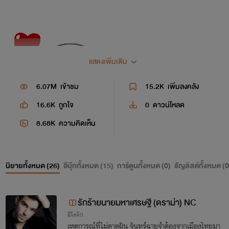
แสดงเพิ่มเติม
6.07M
เข้าชม
15.2K
เพิ่มลงคลัง
16.6K
ถูกใจ
0
ดาวน์โหลด
8.68K
ความคิดเห็น
เฟสบุ๊คเเฟนเพจ : Lantana/Pakakrong
นิยายทั้งหมด (
26
)
อีบุ๊กทั้งหมด (
15
)
การ์ตูนทั้งหมด (
0
)
ธัญลิสต์ทั้งหมด (
0
รักร้ายนายมหาเศรษฐี (ดราม่า) NC
อีโรติก
เหตุการณ์ที่ไม่คาดฝัน จันทร์ฉายจำต้องจากเมืองไทยมา