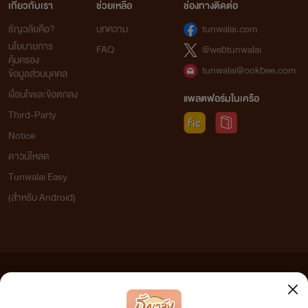
เกี่ยวกับเรา
ช่วยเหลือ
ช่องทางติดต่อ
ธัญวลัยคือ?
บทความ
tunwalai.com
นโยบายการ
FAQ
@webtunwalai
คุ้มครอง
tunwalai@ookbee.com
ข้อมูลส่วนบุคคล
เงื่อนไขและข้อตกลง
แพลตฟอร์มในเครือ
Third-Party
Notice
ดาวน์โหลด
Tunwalai Easy
(สำหรับ Android)
ข้อความที่ท่านได้อ่านจากเว็บไซต์นี้เกิดจากการเขียนโดยสาธารณชนและเผยแพร่โดยอัตโนมัติ ผู้ดูแล
เว็บไซต์แห่งนี้ไม่ได้เห็นด้วยและไม่ขอรับผิดชอบต่อข้อความใดๆ ทั้งสิ้น ดังนั้นผู้อ่านทุกท่านโปรดใช้