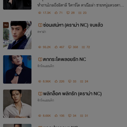
ทำงานไกลถึงอิตาลี ริคาร์โด ดาเนียล่า ชายหนุ่มดวงตาค
มสีสนิม เขาผู้รอเธออยู่ที่อิตาลี ผู้ชายคนนี้จะเข้ามาเปลี่ย
17.3K
71
28
23
นชีวิตจันทร์ฉายตลอดกาล Lantana/Pakakrong
ซ่อนเสน่หา (ดราม่า NC) จบแล้ว
จบ
ดราม่า
93.2K
467
358
72
ตกกระไดพลอยรัก NC
รักโรแมนติก
8.96K
226
33
24
พลิกล็อค พลิกรัก (ดราม่า NC)
รักโรแมนติก
ห้ามลอกเลียนแบบนะคะ
8.66K
106
34
31