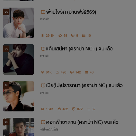
รัก (รัก)
พ่ายใจรัก (อ่านฟรี2569)
จบ
LANTANA-PAKAKRONG
ดราม่า
ปลายเดือนมีนาคม 2018
29.1K
58
8
10
(เริ่มเขียนนิยายครั้งเเรก 9 สิงหาคม 2017)
แค้นเสน่หา (ดราม่า NC+) จบแล้ว
จบ
ดราม่า
นิยายทั้งหมดของ Lantana / Pakakrong
81K
430
142
48
เมีย(ไม่)ปรารถนา (ดราม่า NC) จบแล้ว
จบ
นิยายจบเเล้ว
ดราม่า
184K
482
372
52
1. ซาตานพ่ายใจรัก (ดราม่า NC) มี E-Book
ชื่อ พ่ายใจรัก
ดอกฟ้าซาตาน (ดราม่า NC) จบแล้ว
จบ
รักโรแมนติก
2. สาวใช้บำเรอรัก
(ดราม่า NC) มี E-Book
(best seller)