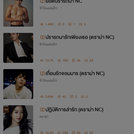
@สงวนลิขสิทธิ์ตามพระราชบัญญัติลิขสิทธิ์ 
ยอดปรารถนา NC
พ.ศ.2537 ห้ามลอกเลียนแบบหรือดัดแปลงเนื้อหาส่วน
รักโรแมนติก
ใดส่วนหนึ่งของหนังสือเล่มนี้ไม่ว่าจะกรณีไดๆก็ตาม 
1.45K
9
1
3
หากผู้ใดละเมิด จะถูกดำเนินคดี ตามกฎหมายที่กำหนด
ไว้สูงสุด
ปรารถนารักเพียงเธอ (ดราม่า NC)
รักโรแมนติก
13.7K
168
45
23
เถื่อนรักจอมมาร (ดราม่า NC)
รักโรแมนติก
สวัสดีค่ะรีดเดอร์ที่น่ารักทุกๆคน
ฝากนิยายและฝากติ-ชมเข้ามา
เยอะๆนะ
3.64K
42
2
3
ปฏิบัติการล่ารัก (ดราม่า NC)
Lantana (ลันตานา)แปลว่า ดอกผกากรอง ตามรูปโปรไฟล์
จบ
ดราม่า
16.3K
228
60
52