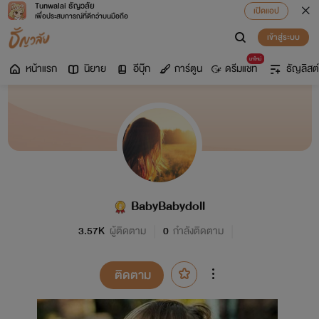
Tunwalai ธัญวลัย
เปิดแอป
เพื่อประสบการณ์ที่ดีกว่าบนมือถือ
เข้าสู่ระบบ
มาใหม่
หน้าแรก
นิยาย
อีบุ๊ก
การ์ตูน
ดรีมแชท
ธัญลิสต์
BabyBabydoll
3.57K
ผู้ติดตาม
0
กำลังติดตาม
ติดตาม