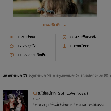
แสดงเพิ่มเติม
13M
เข้าชม
33.4K
เพิ่มลงคลัง
17.2K
ถูกใจ
0
ดาวน์โหลด
11.3K
ความคิดเห็น
นิยายทั้งหมด (
7
)
อีบุ๊กทั้งหมด (
4
)
การ์ตูนทั้งหมด (
0
)
ธัญลิสต์ทั้งหมด (
0
)
ซ.โซ่เสน่หา{ Soh Love Koya }
อีโรติก
#โซ่ #กอญ้า #ต้นไม้ #เส้นด้าย #โซ่เสน่หา #ซ.โซ่เสน่หา