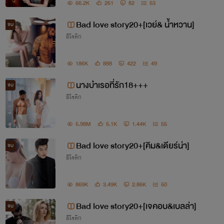
ยินดีต้อนรับทุกคนเข้าสู่โลกนิยายของ เบบี้ค่ะ
66.2K
261
82
53
Bad love story20+[เวย์& น้ำหวาน]
ขอออกตัวก่อนว่า เบบี้ไม่ใช่นักเขียนนิยายมืออาชีพ
จบ
อีโรติก
นะคะ
186K
888
422
49
เบบี้แค่อยากจะลองเอาจินตนาการของตัวเองมา
นางบำเรอที่รัก18+++
แบ่งปันเท่านั้น
จบ
อีโรติก
อยากให้ทุกคนลองเปิดใจอ่านนิยายที่เบบี้ตั้งใจแต่ง
5.98M
5.1K
1.44K
55
ดูบ้างนะคะ
Bad love story20+[คิม&เดียร์น่า]
จบ
แล้วรีดจะรู้ว่าไรท์บ้าผู้ชายแค่ไหน แอร้! ไม่ใช่!
อีโรติก
ไรท์พยายามจะแต่งให้ได้หลายๆแนวนะคะ
869K
3.49K
2.86K
50
แต่มีครบทุกรสค่ะ ฟินแค่ไหน เชิญอ่านได้เลย
Bad love story20+[เจคอบ&เบลล่า]
จบ
อีโรติก