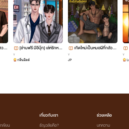
จ
ศวะตั
[อ่านฟรี มีอีบุ๊ก] เล่ห์รักหม
เกิดใหม่เป็นหมอผีที่กลัวผีจ
อERเสือร้าย (ทวงคืนเมียไร้
นขึ้นสมอง
Y
Y
Y
กลิ่นมิลล์
JP
L
สถานะ) ll Mpreg
เกี่ยวกับเรา
ช่วยเหลือ
กเขียน
ธัญวลัยคือ?
บทความ