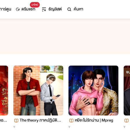
มาใหม่
การ์ตูน
ดรีมแชท
ธัญลิสต์
ค้นหา
จ
มอก
The theory ภาคปฏิบัตินี้เฮี
หยีจะไม่รักน่าน | Mpreg
shir
ยสอนเอง (มี E-book)
Y
Y
Y