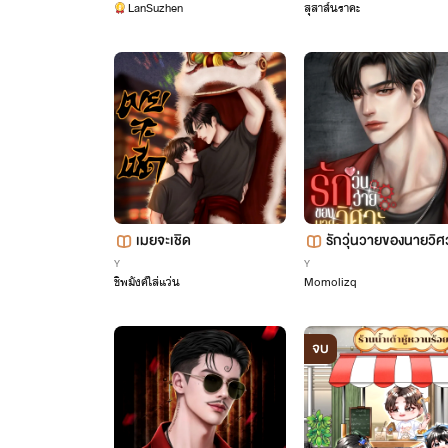
LanSuzhen
สุสาส์นราคะ
d (Omegaverse)
ah)
เมยจะเชิด
รักวุ่นวายของนายวิศ
ฟ้า
Y
Y
ชิพมังค์ใส่แว่น
Momolizq
จบ