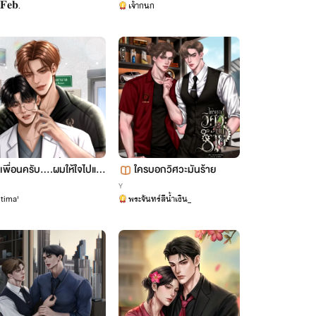
𝐅𝐞𝐛.
เจ้ากนก
เพื่อนครับ....ผมให้ใจไปแล้
ใครบอกวิศวะมันร้าย
ว You ‘re Mine
Y
tima'
พระจันทร์สีน้ำเงิน_