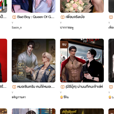
เป็น
Bad Boy : Queen Of Gea
เพื่อนจริงเบ๋อ
)
r ‘เมียวิศวะ’
Y
Y
Y
Sasin_n
ปากกาชมพู
เฟื่
จบ
Xให้อ
หมอเซินครับ คนไข้หมอเป็
(มีอีบุ๊ค) น่านนทีคนเจ้าเล่ห์
นดารา (The Pulse Betwe
Y
Y
Y
สรัญกานดา
ชีริน
L
en Us)