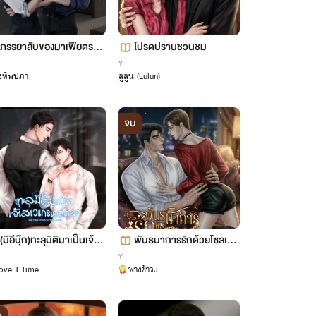
ภรรยาลับของมาเฟียตระกู
โปรดปรานชวนชม
ลทาเอเดรียน
Y
องทิพปภา
ลูลูน (Lulun)
จบ
(มีอีบุ๊ก)ทะลุมิติมาเป็นเจ้าส
พันธนาการรักด้วยโซลเมท
าวแกรนด์ดยุก(Mpreg+O
(omegaverse)
Y
ove T.Time
ฟางข้าวJ
megaverse)