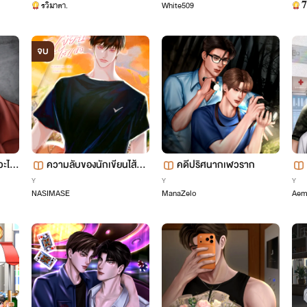
รวิมาตา.
White509

จบ
วะไฟ
ความลับของนักเขียนไส้แห้
คดีปริศนากเฬวราก
ง
Y
Y
Y
NASIMASE
ManaZelo
Aem