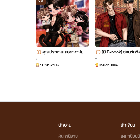
จบ
คุณประธานเสือดำทำไมคลั่
[มี E-book] ซ่อนรักวิ
วร้าย
Y
Y
งรักจังครับ｜ไฮบริด Mpr
SUNISAYOK
Melon_Blue
eg
นักอ่าน
นักเขียน
ค้นหานิยาย
ลงทะเบียนนั