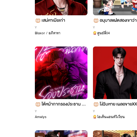
เสน่หาเมียเก่า
อนุบาลแฝดสองเขาว่า
ตัวร้ายสุดโหด (Mpreg
Y
Y
Blaxor / อภิดารา
ศูนย์สี่04
ใต้หน้ากากรองประธาน My
โง่ฉิบหาย เผลอขายXX
Secret Passion
ริเก่า [Mpreg]
Y
Y
Amelys
ไอเด็นแอนด์วิเวียน