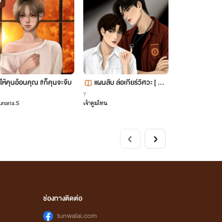
บ
ให้คุนอ้อนคุณ #ก็คุนจะจีบ
แผนลับ ล่อเกียร์วิศวะ [ มี E
-Book ]
Y
unaria.S
เจ้าคูมโทน
ช่องทางติดต่อ
tunwalai.com