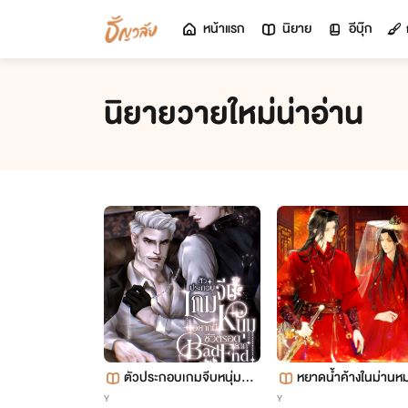
หน้าแรก
นิยาย
อีบุ๊ก
นิยายวายใหม่น่าอ่าน
ตัวประกอบเกมจีบหนุ่มอย
หยาดน้ำค้างในม่านห
ากมีชีวิตรอดจาก Bad En
(The ILLusion of Shi
Y
Y