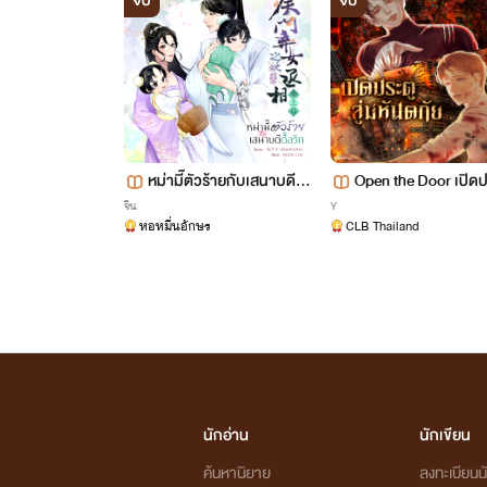
จบ
จบ
หม่ามี๊ตัวร้ายกับเสนาบดีตื๊
Open the Door เปิดป
อรัก
สู่มหันตภัย
จีน
Y
หอหมื่นอักษร
CLB Thailand
นักอ่าน
นักเขียน
ค้นหานิยาย
ลงทะเบียนนั