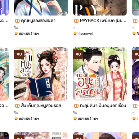
องผม
คุณหนูรองสองชะตา
PAYBACK เพย์แบค [นิยา
นิยาย
ยแปล]
จีน
Y
Y
หอหมื่นอักษร
lilacnovel
R
จบ
จบ
จ
จฉริ
สืบแค้นคุณหนูสวมรอย
ทะลุมิติมาเป็นอนุนอกเรือน
จีน
จีน
Y
หอหมื่นอักษร
หอหมื่นอักษร
I