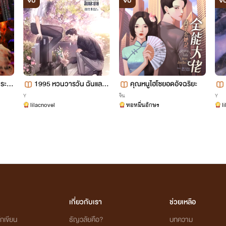
จบ
จบ
จ
ระตู
1995 หวนวารวัน ฉันและน
คุณหนูไฮโซยอดอัจฉริยะ
าย [นิยายแปล]
Y
จีน
Y
lilacnovel
หอหมื่นอักษร
l
เกี่ยวกับเรา
ช่วยเหลือ
กเขียน
ธัญวลัยคือ?
บทความ