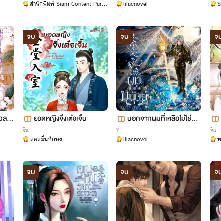
สำนักพิมพ์ Siam Content Partn
lilacnovel
S
ers
จบ
จบ
จ
เวลาแ
ยอดหญิงจิ่งเต๋อเจิ้น
นอกจากผมที่เหลือไม่ใช่มนุ
 ลิข
ษย์ [นิยายแปล]
จีน
Y
จีน
หอหมื่นอักษร
lilacnovel
ห
one)
จบ
จบ
จ