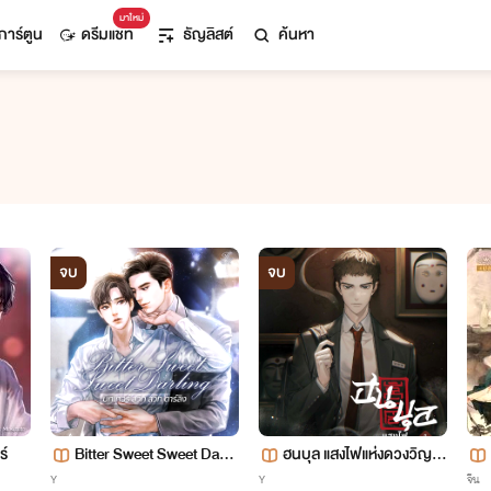
มาใหม่
การ์ตูน
ดรีมแชท
ธัญลิสต์
ค้นหา
จบ
จบ
ร์
Bitter Sweet Sweet Darli
ฮนบุล แสงไฟแห่งดวงวิญญ
ng
าณ [นิยายแปล]
Y
Y
จีน