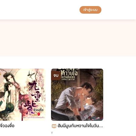
เข้าสู่ระบบ
จบ
จิ่วฉงจื่อ
ฮันนีมูนกับหวานใจในวันสิ้
นโลก [นิยายแปล]
Y