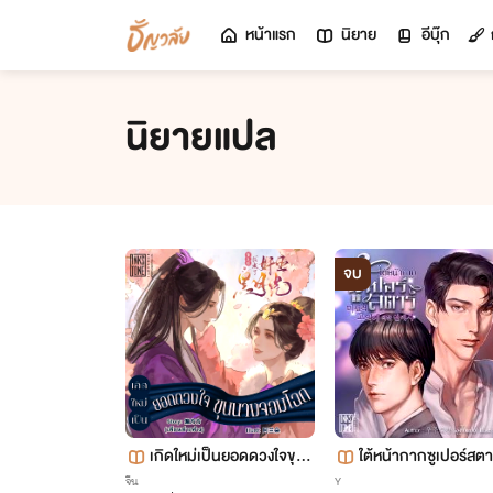
หน้าแรก
นิยาย
อีบุ๊ก
นิยายแปล
จบ
เกิดใหม่เป็นยอดดวงใจขุน
ใต้หน้ากากซูเปอร์สตา
นางจอมโฉด
จีน
Y