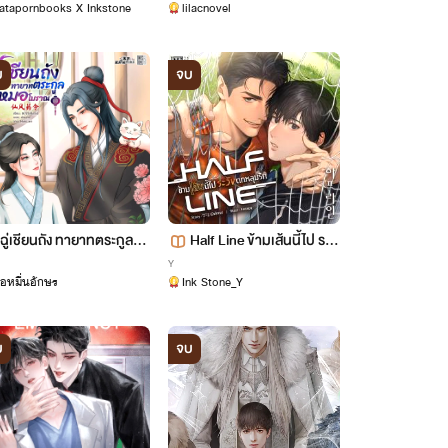
atapornbooks X Inkstone
lilacnovel
บ
จบ
ฉู่เชียนถัง ทายาทตระกูลหม
Half Line ข้ามเส้นนี้ไป ระวั
อโบราณ
งตกหลุมรัก
Y
อหมื่นอักษร
Ink Stone_Y
บ
จบ