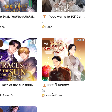
พ่อแวมไพร์ของผมกลัวเลือ
If god wants เพียงทวยเท
ดเสียจนเป็นลมคอพับ [นิย
พต้องประสงค์ [นิยายแปล]
Y
ose
Rose
ายแปล]
[ปิดการขาย 29/09/2026]
บ
จบ
Trace of the sun รอยเงาใ
เธอกลับมาเทพ
ต้ตะวัน
จีน
nk Stone_Y
หอหมื่นอักษร