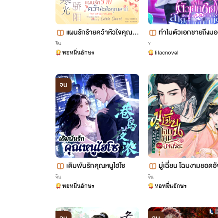
แผนรักร้ายคว้าหัวใจคุณส
ทำไมตัวเอกชายถึงม
ามี
ด้วยสายตาแบบนี้ล่ะ [
จีน
Y
หอหมื่นอักษร
lilacnovel
แปล]
จบ
เดิมพันรักคุณหนูไฮโซ
มู่เฉี่ยน โฉมงามยอดอั
ยะ
จีน
จีน
หอหมื่นอักษร
หอหมื่นอักษร