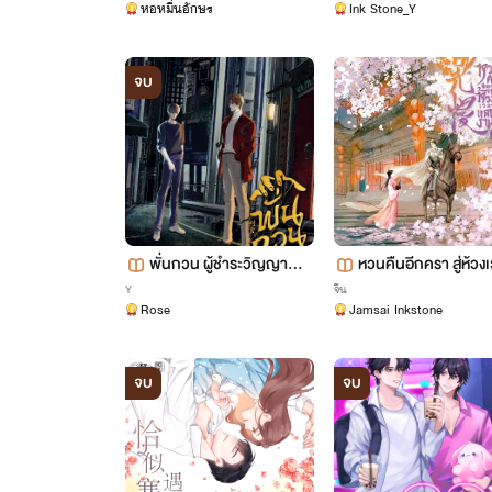
หอหมื่นอักษร
Ink Stone_Y
จบ
พั่นกวน ผู้ชำระวิญญาณ
หวนคืนอีกครา สู่ห้วง
[นิยายแปล]
สนงาม (นิยายแปลจีน -
Y
จีน
Rose
Jamsai Inkstone
สิทธิ์ Jamsai x Inkst
จบ
จบ