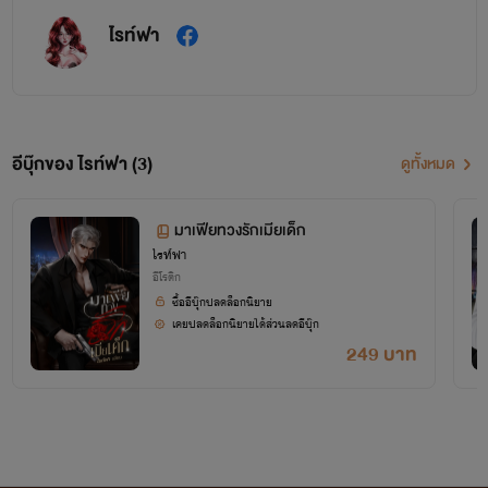
ไรท์ฟา
อีบุ๊กของ ไรท์ฟา (3)
ดูทั้งหมด
มาเฟียทวงรักเมียเด็ก
ไรท์ฟา
อีโรติก
ซื้ออีบุ๊กปลดล็อกนิยาย
เคยปลดล็อกนิยายได้ส่วนลดอีบุ๊ก
249 บาท