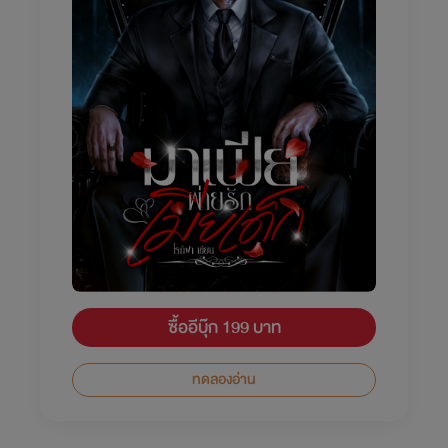
ซื้ออีบุ๊ก 199 บาท
ทดลองอ่าน