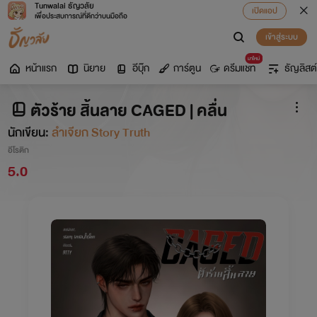
Tunwalai ธัญวลัย
เปิดแอป
เพื่อประสบการณ์ที่ดีกว่าบนมือถือ
เข้าสู่ระบบ
มาใหม่
หน้าแรก
นิยาย
อีบุ๊ก
การ์ตูน
ดรีมแชท
ธัญลิสต์
ตัวร้าย สิ้นลาย CAGED | คลื่น
นักเขียน:
ลำเจียก Story Truth
อีโรติก
5.0