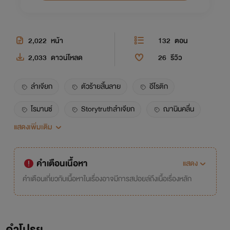
2,022
หน้า
132
ตอน
2,033
ดาวน์โหลด
26
รีวิว
ลำเจียก
ตัวร้ายสิ้นลาย
อีโรติก
โรมานซ์
Storytruthลำเจียก
ฌานินคลื่น
แสดงเพิ่มเติม
คู่นอน
เด็กเลี้ยง
18+
คำเตือนเนื้อหา
แสดง
คำเตือนเกี่ยวกับเนื้อหาในเรื่องอาจมีการสปอยล์ถึงเนื้อเรื่องหลัก
คำโปรย