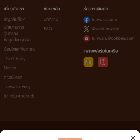
เกี่ยวกับเรา
ช่วยเหลือ
ช่องทางติดต่อ
ธัญวลัยคือ?
บทความ
tunwalai.com
นโยบายการ
FAQ
@webtunwalai
คุ้มครอง
tunwalai@ookbee.com
ข้อมูลส่วนบุคคล
เงื่อนไขและข้อตกลง
แพลตฟอร์มในเครือ
Third-Party
Notice
ดาวน์โหลด
Tunwalai Easy
(สำหรับ Android)
ข้อความที่ท่านได้อ่านจากเว็บไซต์นี้เกิดจากการเขียนโดยสาธารณชนและเผยแพร่โดยอัตโนมัติ ผู้ดูแล