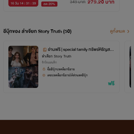
279.20 บาท
349 บาท
16 วัน 14 : 31 : 39
ลด 20%
อีบุ๊กของ ลำเจียก Story Truth (50)
ดูทั้งหมด
อ่านฟรี | special family ทรัพย์หิรัญสกุ
ลำเจียก Story Truth
ล
รักโรแมนติก
ซื้ออีบุ๊กปลดล็อกนิยาย
เคยปลดล็อกนิยายได้ส่วนลดอีบุ๊ก
ฟรี