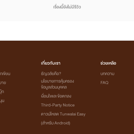
หรือพิมพ์ค้นหาชื่อกลุ่ม : นิยาย myydream
เรื่องนี้ยังไม่มีรีวิว
เกี่ยวกับเรา
ช่วยเหลือ
กเขียน
ธัญวลัยคือ?
บทความ
นโยบายการคุ้มครอง
ิยาย
FAQ
ข้อมูลส่วนบุคคล
ุ๊ก
เงื่อนไขและข้อตกลง
นุน
Third-Party Notice
ดาวน์โหลด Tunwalai Easy
(สำหรับ Android)