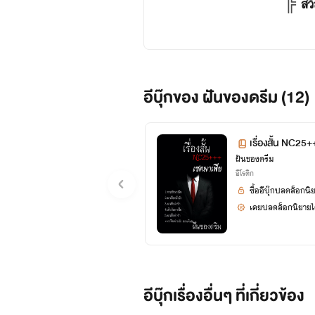
╠
สว
อีบุ๊กของ ฝันของดรีม (12)
เรื่องสั้น NC25
ฝันของดรีม
อีโรติก
ซื้ออีบุ๊กปลดล็อกนิ
เคยปลดล็อกนิยายได
อีบุ๊กเรื่องอื่นๆ ที่เกี่ยวข้อง