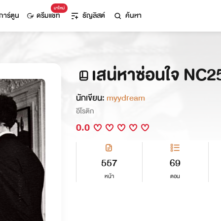
มาใหม่
การ์ตูน
ดรีมแชท
ธัญลิสต์
ค้นหา
เสน่หาซ่อนใจ NC
นักเขียน:
myydream
อีโรติก
0.0
557
69
หน้า
ตอน