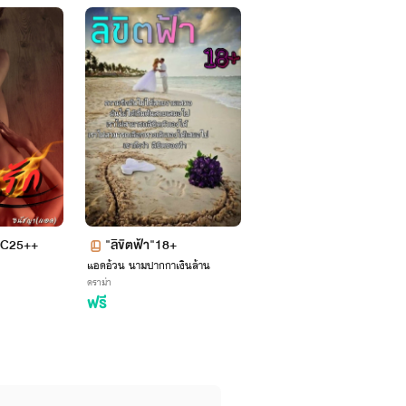
นนะคะ
 NC25++
"ลิขิตฟ้า"18+
แอดอ้วน นามปากกาเงินล้าน
ดราม่า
ฟรี