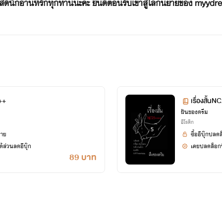
ัสดีนักอ่านที่รักทุกท่านนะคะ ยินดีต้อนรับเข้าสู่โลกนิยายของ myyd
รายชื่อนิยายที่จบไปแล้ว
1.รักลวงใจ NC25+++
2.เสน่หาซ่อนใจ NC25+++
3.รักข้ามรั้ว NC25+++
+++
เรื่องสั้น
ฝันของดรีม
4.สลับลวงใจ NC25+++
อีโรติก
ยาย
ซื้ออีบุ๊กปลด
ชุดดวงใจ
้ส่วนลดอีบุ๊ก
เคยปลดล็อกนิ
89 บาท
5.ดวงใจซาตาน NC25+++
6.ดวงใจมัจจุราช NC25+++
รายชื่อนิยายใหม่