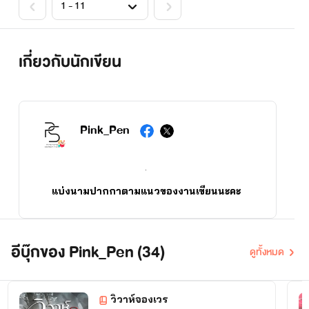
เกี่ยวกับนักเขียน
Pink_Pen
.
แบ่งนามปากกาตามแนวของงานเขียนนะคะ
.
PinkPen : รักวัยรุ่น , young adults , Boy's love
อีบุ๊กของ Pink_Pen (34)
ดูทั้งหมด
วิวาห์จองเวร