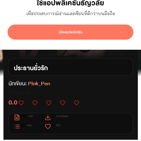
ใช้แอปพลิเคชันธัญวลัย
เพื่อประสบการณ์อ่านและเขียนที่ดีกว่าบนมือถือ
เปิดแอปพลิเคชัน
ประธานยั่วรัก
นักเขียน:
Pink_Pen
รักโรแมนติก
0.0
556
1
หน้า
ดาวน์โหลด
32
0
ตอน
รีวิว