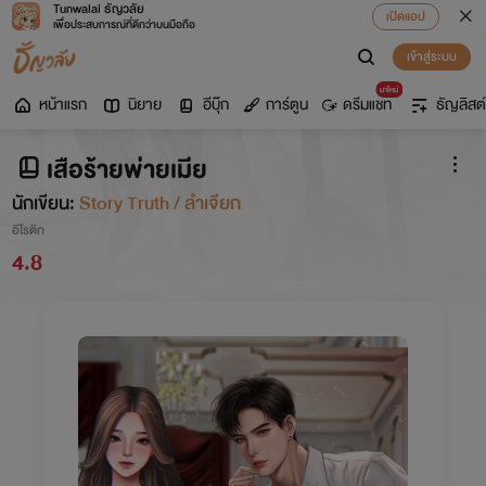
Tunwalai ธัญวลัย
เปิดแอป
เพื่อประสบการณ์ที่ดีกว่าบนมือถือ
เข้าสู่ระบบ
มาใหม่
หน้าแรก
นิยาย
อีบุ๊ก
การ์ตูน
ดรีมแชท
ธัญลิสต์
เสือร้ายพ่ายเมีย
นักเขียน:
Story Truth / ลำเจียก
อีโรติก
4.8