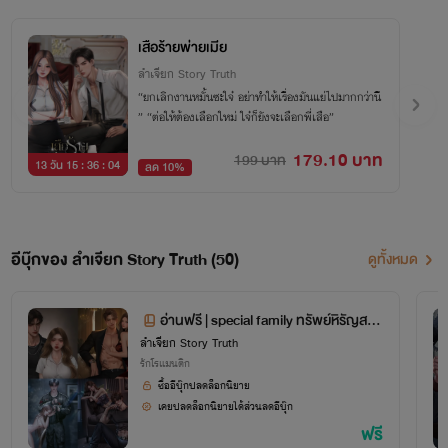
เสือร้ายพ่ายเมีย
ลำเจียก Story Truth
“ยกเลิกงานหมั้นซะใจ๋ อย่าทำให้เรื่องมันแย่ไปมากกว่านี
้” “ต่อให้ต้องเลือกใหม่ ใจ๋ก็ยังจะเลือกพี่เสือ”
179.10 บาท
199 บาท
13 วัน 15 : 36 : 04
ลด 10%
อีบุ๊กของ ลำเจียก Story Truth (50)
ดูทั้งหมด
อ่านฟรี | special family ทรัพย์หิรัญสกุ
ลำเจียก Story Truth
ล
รักโรแมนติก
ซื้ออีบุ๊กปลดล็อกนิยาย
เคยปลดล็อกนิยายได้ส่วนลดอีบุ๊ก
ฟรี