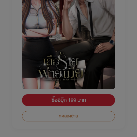
ซื้ออีบุ๊ก 199 บาท
ทดลองอ่าน