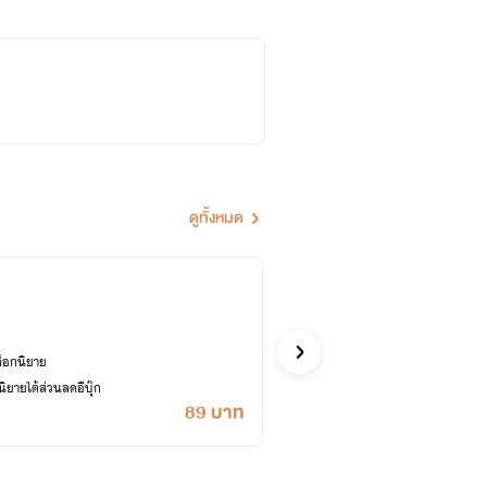
ดูทั้งหมด
ภริยา
เฌอเลียร์
รักโรแมนติก
ล็อกนิยาย
ซื้ออี
ยายได้ส่วนลดอีบุ๊ก
เคยปลด
89 บาท