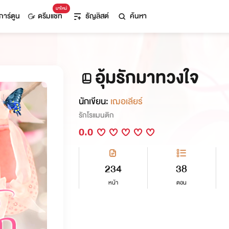
มาใหม่
การ์ตูน
ดรีมแชท
ธัญลิสต์
ค้นหา
อุ้มรักมาทวงใจ
นักเขียน:
เฌอเลียร์
รักโรแมนติก
0.0
234
38
หน้า
ตอน