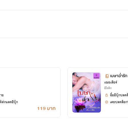
เมษาฉ่ำรัก
เฌอเลียร์
อีโรติก
ยาย
ซื้ออีบุ๊กปลด
้ส่วนลดอีบุ๊ก
เคยปลดล็อกนิ
119 บาท