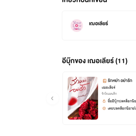
เฌอเลียร์
อีบุ๊กของ เฌอเลียร์ (11)
รักหย่า อย่ารัก
เฌอเลียร์
รักโรแมนติก
ซื้ออีบุ๊กปลดล็อกนิ
เคยปลดล็อกนิยายได