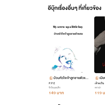
อีบุ๊กเรื่องอื่นๆ ที่เกี่ยวข้อง
ป่วนหัวใจเจ้าลูกชายตัวแส
เมี
P.P.E
บ
เจ้าตะวัน
รักโรแมนติก
ดราม่า
149 บาท
119 