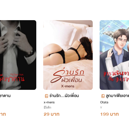
ยซาตาน
ร่านรัก...ผัวเพื่อน
ลูกมาเฟียเอา
x-mens
Otata
ายยิ้มละมุน
อีโรติก
Y
บาท
29 บาท
199 บาท