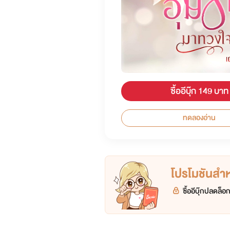
ซื้ออีบุ๊ก 149 บาท
ทดลองอ่าน
โปรโมชันสำหร
ซื้ออีบุ๊กปลดล็