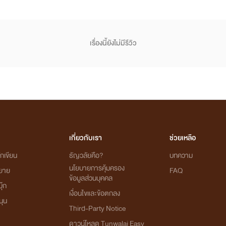
เรื่องนี้ยังไม่มีรีวิว
เกี่ยวกับเรา
ช่วยเหลือ
กเขียน
ธัญวลัยคือ?
บทความ
นโยบายการคุ้มครอง
ิยาย
FAQ
ข้อมูลส่วนบุคคล
ุ๊ก
เงื่อนไขและข้อตกลง
นุน
Third-Party Notice
ดาวน์โหลด Tunwalai Easy