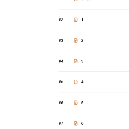
#2
1
#3
2
#4
3
#5
4
#6
5
#7
6