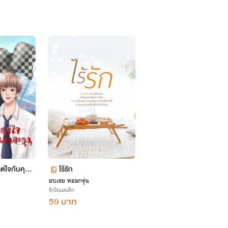
แต่ใจกับคุณช
ไร้รัก
อบเชย หอมกรุ่น
รักโรแมนติก
59 บาท