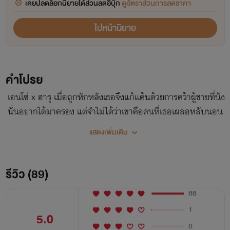
เคยปลดล็อกนิยายได้ส่วนลดอีบุ๊ก
ดูอัตราส่วนการลดราคา
ไปหน้านิยาย
คำโปรย
เอนโซ่ x ฮารุ เมื่อถูกหักหลังเธอจึงแก้แค้นด้วยการคว้าผู้ชายที่นัง
นั่นอยากได้มาครอง แต่จำไม่ได้ว่าเขาคือคนที่เธอเผลอหลับนอน
ในคืนร้าวราน แต่การกลับมาเจอกันอีกครั้งล้วนมีแต่ความอยาก
แสดงเพิ่มเติม
เอาชนะ เขาอยากสั่งสอนที่เธอใช้เขาเป็นเครื่องมือ ส่วนเธอพอ
สะใจก็อยากเอาชนะ ‘หัวใจ’ ของเขา เมื่อเป้าหมายไม่ตรงกัน จึง
จบกันด้วยการจากลา แต่นั่นกลับเป็นจุดเปลี่ยน... ❝ ผัวก็เป็นให้
รีวิว (89)
แล้ว พ่อของลูกก็เป็นให้แล้ว เธอจะเอาอะไรกับฉันอีก? ❞
88
ประโยคนี้แหละที่ชี้ชะตา ให้เขายกธงขาวต่อเธอ.... -- -ภาพ
1
ประกอบ 27 ภาพ -แจกของที่ระลึก
5.0
0