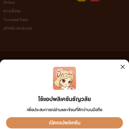
Notice
ดาวน์โหลด
Tunwalai Easy
(สำหรับ Android)
ข้อความที่ท่านได้อ่านจากเว็บไซต์นี้เกิดจากการเขียนโดยสาธารณชนและเผยแพร่โดยอัตโนมัติ ผู้ดูแล
เว็บไซต์แห่งนี้ไม่ได้เห็นด้วยและไม่ขอรับผิดชอบต่อข้อความใดๆ ทั้งสิ้น ดังนั้นผู้อ่านทุกท่านโปรดใช้
วิจารณญาณในการกลั่นกรองด้วยตนเอง และหากท่านพบข้อความใดๆ ที่ขัดต่อกฎหมายและศีลธรรม
กรุณาแจ้งมาที่
tunwalai@ookbee.com
เพื่อทีมงานจะได้ดำเนินการในทันที ทั้งนี้ ทางเว็บไซต์ขอสงวน
ลิขสิทธิ์ตามพระราชบัญญัติลิขสิทธิ์ (ฉบับเพิ่มเติม) พ.ศ.2558
ใช้แอปพลิเคชันธัญวลัย
เพื่อประสบการณ์อ่านและเขียนที่ดีกว่าบนมือถือ
_____________
เปิดแอปพลิเคชัน