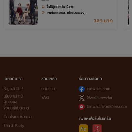
ซื้ออีบุ๊กปลดล็อกนิยาย
การเผยแพร่ ทำซ้ำ ดัดแปลงที่ไม่ได้รับอนุญาตแม้แต่บรรทัดเดียว
ผิดตามพ.ร.บ ลิขสิทธิ์ 2537
เคยปลดล็อกนิยายได้ส่วนลดอีบุ๊ก
มาตรา15 27 31
329 บาท
มีโทษปรับตั้งแต่ 100,000 - 800,000 บาท หรือ
ทั้งจำทั้งปรับ
สแกนโหลดแผนผังตัวละคร
(อัปเดต 15/11/67)
เกี่ยวกับเรา
ช่วยเหลือ
ช่องทางติดต่อ
ธัญวลัยคือ?
บทความ
tunwalai.com
นโยบายการ
FAQ
@webtunwalai
คุ้มครอง
tunwalai@ookbee.com
ข้อมูลส่วนบุคคล
เงื่อนไขและข้อตกลง
แพลตฟอร์มในเครือ
Third-Party