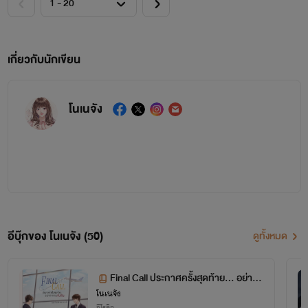
เกี่ยวกับนักเขียน
โนเนจัง
อีบุ๊กของ โนเนจัง (50)
ดูทั้งหมด
©ห้ามคัดลอก หรือดัดแปลง
Final Call ประกาศครั้งสุดท้าย... อย่าท้า
โนเนจัง
ทายกัปตัน
ลิขสิทธิ์เป็นของผู้สร้างสรรค์แต่เพียงผู้เดียว และเป็นของบริษัท โนเนจัง จำกัด
อีโรติก