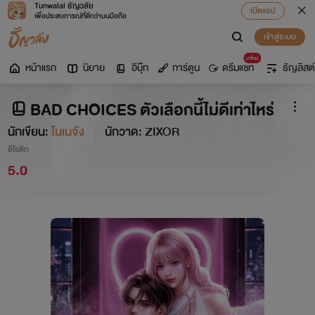
Tunwalai ธัญวลัย
เปิดแอป
เพื่อประสบการณ์ที่ดีกว่าบนมือถือ
เข้าสู่ระบบ
มาใหม่
หน้าแรก
นิยาย
อีบุ๊ก
การ์ตูน
ดรีมแชท
ธัญลิสต์
BAD CHOICES ตัวเลือกนี้ไม่ดีเท่าไหร่
นักเขียน:
โนเนจัง
นักวาด: ZIXOR
อีโรติก
5.0