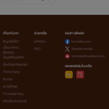
เกี่ยวกับเรา
ช่วยเหลือ
ช่องทางติดต่อ
ธัญวลัยคือ?
บทความ
tunwalai.com
นโยบายการ
FAQ
@webtunwalai
คุ้มครอง
tunwalai@ookbee.com
ข้อมูลส่วนบุคคล
เงื่อนไขและข้อตกลง
แพลตฟอร์มในเครือ
Third-Party
Notice
ดาวน์โหลด
Tunwalai Easy
(สำหรับ Android)