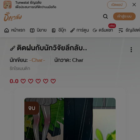
Tunwalai ธัญวลัย
เปิดแอป
เพื่อประสบการณ์ที่ดีกว่าบนมือถือ
เข้าสู่ระบบ
มาใหม่
หน้าแรก
นิยาย
อีบุ๊ก
การ์ตูน
ดรีมแชท
ธัญลิสต์
ติดฝนกับนักวิจัยลึกลับ..
นักเขียน:
-Char-
นักวาด: Char
รักโรแมนติก
0.0
จบ