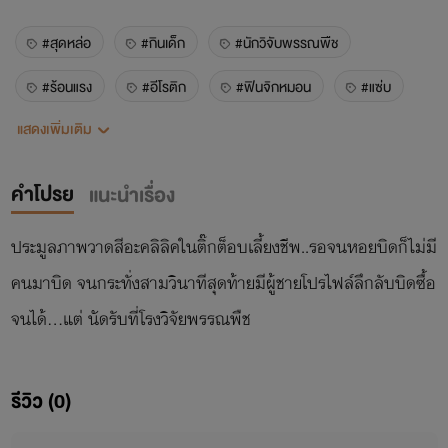
#สุดหล่อ
#กินเด็ก
#นักวิจับพรรณพืช
#ร้อนแรง
#อีโรติก
#ฟินจิกหมอน
#แซ่บ
แสดงเพิ่มเติม
#สนุก
#ตลก
#น่ารัก
#คลั่งรัก
คำโปรย
แนะนำเรื่อง
ประมูลภาพวาดสีอะคลิลิคในติ๊กต็อบเลี้ยงชีพ..รอจนหอยบิดก็ไม่มี
คนมาบิด จนกระทั่งสามวินาทีสุดท้ายมีผู้ชายโปรไฟล์ลึกลับบิดซื้อ
จนได้...แต่ นัดรับที่โรงวิจัยพรรณพืช
รีวิว (0)