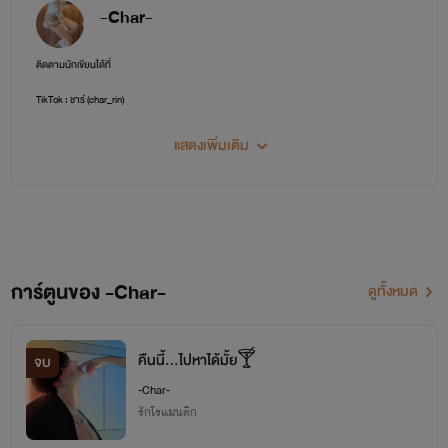
-Char-
ติดตามนักเขียนได้ที่
TikTok : ชาร์ (char_rin)
แสดงเพิ่มเติม
การ์ตูนของ -Char-
ดูทั้งหมด
คืนนี้...ไปหาได้มั้ย🍸
จบ
-Char-
รักโรแมนติก