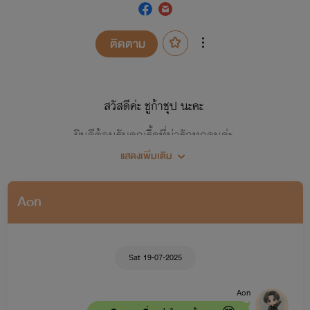
ติดตาม
สวัสดีค่ะ ชูก้าชุป นะคะ
ยินดีต้อนรับคุณรี้ดที่น่ารักทุกคนค่ะ
แสดงเพิ่มเติม
ฝากติดตามด้วยนะคะ (>̯-̮<̯)
Aon
Sat 19-07-2025
Aon