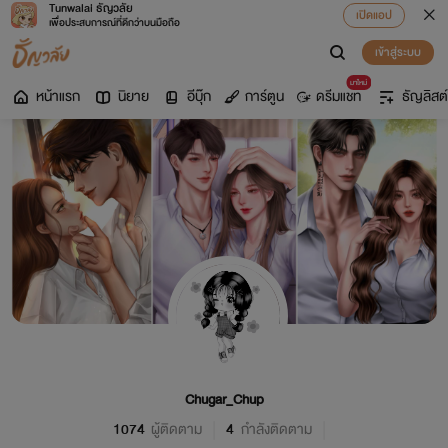
Tunwalai ธัญวลัย
เปิดแอป
เพื่อประสบการณ์ที่ดีกว่าบนมือถือ
เข้าสู่ระบบ
มาใหม่
หน้าแรก
นิยาย
อีบุ๊ก
การ์ตูน
ดรีมแชท
ธัญลิสต์
Chugar_Chup
1074
ผู้ติดตาม
4
กำลังติดตาม