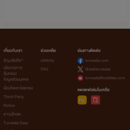
เกี่ยวกับเรา
ช่วยเหลือ
ช่องทางติดต่อ
ธัญวลัยคือ?
บทความ
tunwalai.com
นโยบายการ
FAQ
@webtunwalai
คุ้มครอง
tunwalai@ookbee.com
ข้อมูลส่วนบุคคล
เงื่อนไขและข้อตกลง
แพลตฟอร์มในเครือ
Third-Party
Notice
ดาวน์โหลด
Tunwalai Easy